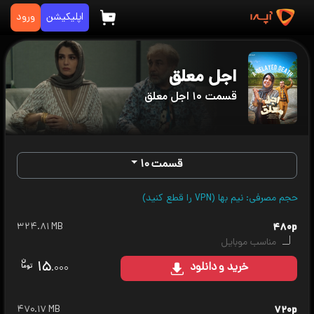
اپلیکیشن
ورود
اجل معلق
قسمت ۱۰ اجل معلق
قسمت ۱۰
حجم مصرفی: نیم بها (VPN را قطع کنید)
۳۲۴.۸۱ MB
۴۸۰p
مناسب موبایل
۱۵
خرید
و دانلود
.۰۰۰
۴۷۰.۱۷ MB
۷۲۰p