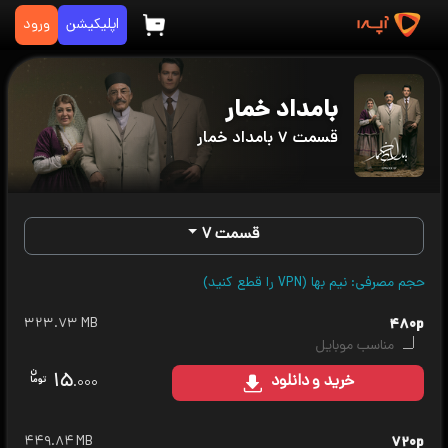
اپلیکیشن
ورود
بامداد خمار
قسمت ۷ بامداد خمار
قسمت ۷
حجم مصرفی: نیم بها (VPN را قطع کنید)
۳۲۳.۷۳ MB
۴۸۰p
مناسب موبایل
۱۵
خرید
و دانلود
.۰۰۰
۴۴۹.۸۴ MB
۷۲۰p