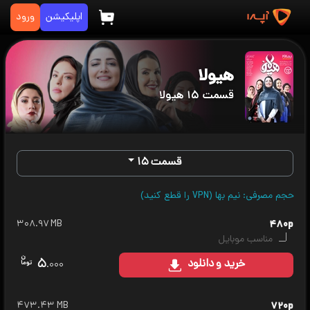
اپلیکیشن
ورود
هیولا
قسمت ۱۵ هیولا
قسمت ۱۵
حجم مصرفی: نیم بها (VPN را قطع کنید)
۳۰۸.۹۷ MB
۴۸۰p
مناسب موبایل
۵
خرید
و دانلود
.۰۰۰
۴۷۳.۴۳ MB
۷۲۰p