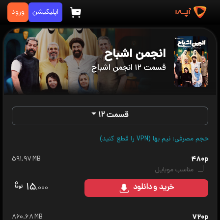
اپلیکیشن
ورود
انجمن اشباح
قسمت ۱۲ انجمن اشباح
قسمت ۱۲
حجم مصرفی: نیم بها (VPN را قطع کنید)
۵۹۱.۹۷ MB
۴۸۰p
مناسب موبایل
۱۵
خرید
و دانلود
.۰۰۰
۸۶۰.۶۸ MB
۷۲۰p