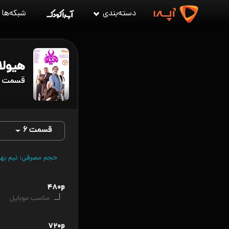
دسته‌بندی
شبکه‌ها
هیولا
قسمت ۶ هیولا
قسمت ۶
حجم مصرفی: نیم بها (VPN را قطع کن
۴۸۰p
مناسب موبایل
۷۲۰p