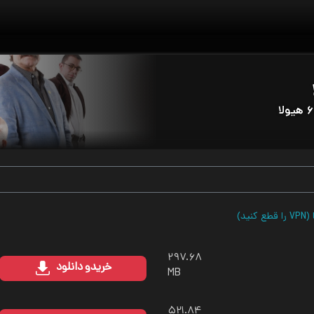
ید)
۲۹۷.۶۸
خرید
و دانلود
MB
۵۲۱.۸۴