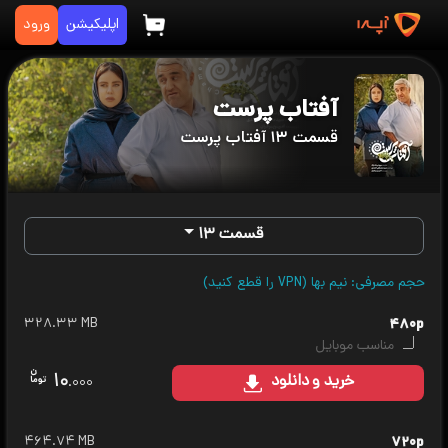
اپلیکیشن
ورود
آفتاب پرست
قسمت ۱۳ آفتاب پرست
قسمت ۱۳
حجم مصرفی: نیم بها (VPN را قطع کنید)
۳۲۸.۳۳ MB
۴۸۰p
مناسب موبایل
۱۰
خرید
و دانلود
.۰۰۰
۴۶۴.۷۴ MB
۷۲۰p