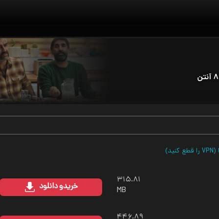
ید)
۳۱۵.۸۱
خرید
و دانلود
MB
۴۴۶.۸۹