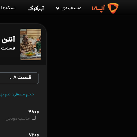
دسته‌بندی
شبکه‌ها
آنتن
قسمت ۸ آنتن
قسمت ۸
حجم مصرفی: نیم بها (VPN را قطع کن
۴۸۰p
مناسب موبایل
۷۲۰p