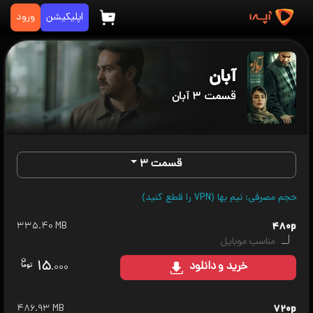
اپلیکیشن
ورود
آبان
قسمت ۳ آبان
قسمت ۳
حجم مصرفی: نیم بها (VPN را قطع کنید)
۳۳۵.۴۰ MB
۴۸۰p
مناسب موبایل
۱۵
خرید
و دانلود
.۰۰۰
۴۸۶.۹۳ MB
۷۲۰p