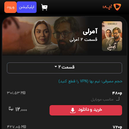
اپلیکیشن
ورود
آمرلی
قسمت ۲ آمرلی
قسمت ۲
حجم مصرفی: نیم بها (VPN را قطع کنید)
۳۰۱.۵۳ MB
۴۸۰p
مناسب موبایل
۱۲
خرید
و دانلود
.۰۰۰
۴۲۷.۰۵ MB
۷۲۰p