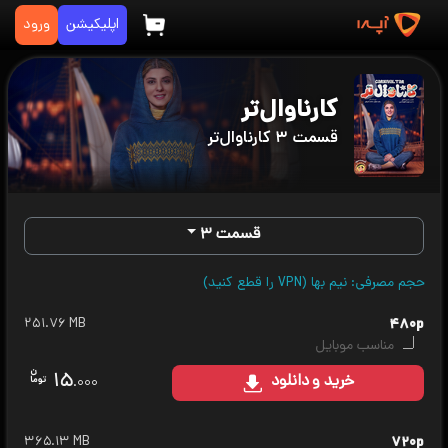
اپلیکیشن
ورود
کارناوال‌تر
قسمت ۳ کارناوال‌تر
قسمت ۳
حجم مصرفی: نیم بها (VPN را قطع کنید)
۲۵۱.۷۶ MB
۴۸۰p
مناسب موبایل
۱۵
خرید
و دانلود
.۰۰۰
۳۶۵.۱۳ MB
۷۲۰p