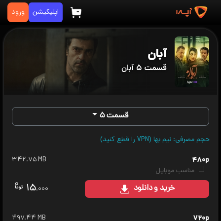
اپلیکیشن
ورود
آبان
قسمت ۵ آبان
قسمت ۵
حجم مصرفی: نیم بها (VPN را قطع کنید)
۳۴۲.۷۵ MB
۴۸۰p
مناسب موبایل
۱۵
خرید
و دانلود
.۰۰۰
۴۹۷.۴۴ MB
۷۲۰p