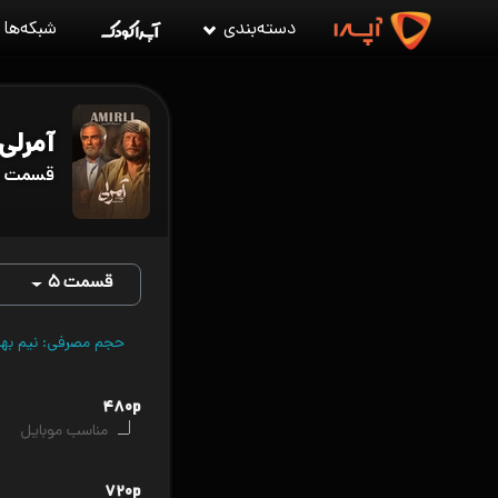
دسته‌بندی
شبکه‌ها
آمرلی
قسمت ۵ آمرلی
قسمت ۵
حجم مصرفی: نیم بها (VPN را قطع کن
۴۸۰p
مناسب موبایل
۷۲۰p