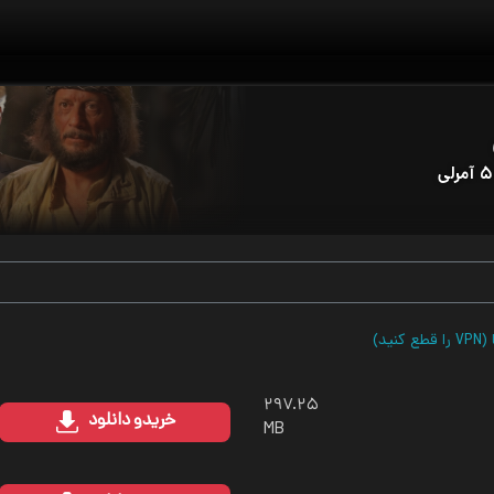
ید)
۲۹۷.۲۵
خرید
و دانلود
MB