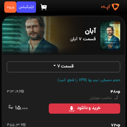
اپلیکیشن
ورود
آبان
قسمت ۷ آبان
قسمت ۷
حجم مصرفی: نیم بها (VPN را قطع کنید)
۳۱۳.۱۹ MB
۴۸۰p
مناسب موبایل
۱۵
خرید
و دانلود
.۰۰۰
۴۵۵.۱۳ MB
۷۲۰p