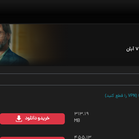
ید)
۳۱۳.۱۹
خرید
و دانلود
MB
۴۵۵.۱۳