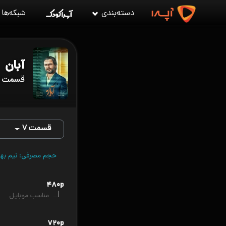
دسته‌بندی
شبکه‌ها
آبان
قسمت ۷ آبان
قسمت ۷
حجم مصرفی: نیم بها (VPN را قطع کن
۴۸۰p
مناسب موبایل
۷۲۰p