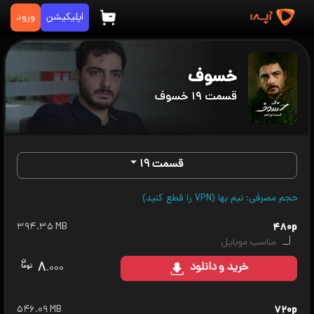
اپلیکیشن
ورود
خسوف
قسمت ۱۹ خسوف
قسمت ۱۹
حجم مصرفی: نیم بها (VPN را قطع کنید)
۳۹۴.۳۵ MB
۴۸۰p
مناسب موبایل
۸
خرید
و دانلود
.۰۰۰
۵۴۶.۰۹ MB
۷۲۰p