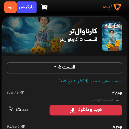
اپلیکیشن
ورود
کارناوال‌تر
قسمت ۵ کارناوال‌تر
قسمت ۵
حجم مصرفی: نیم بها (VPN را قطع کنید)
۱۷۸.۸۶ MB
۴۸۰p
مناسب موبایل
۱۵
خرید
و دانلود
.۰۰۰
۲۵۹.۵۶ MB
۷۲۰p