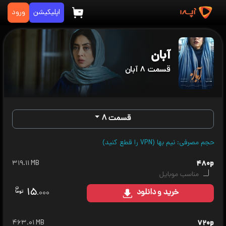
اپلیکیشن
ورود
آبان
قسمت ۸ آبان
قسمت ۸
حجم مصرفی: نیم بها (VPN را قطع کنید)
۳۱۹.۱۱ MB
۴۸۰p
مناسب موبایل
۱۵
خرید
و دانلود
.۰۰۰
۴۶۳.۰۱ MB
۷۲۰p