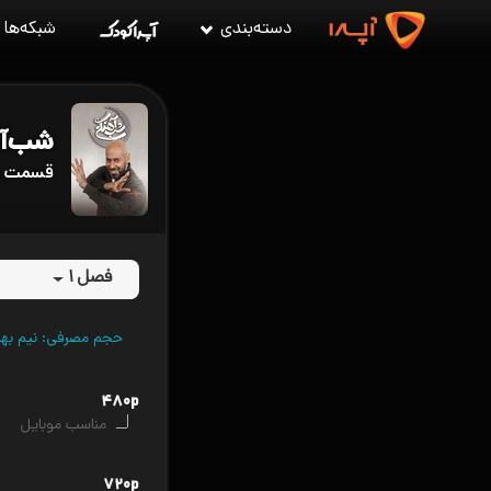
دسته‌بندی
شبکه‌ها
شب‌آ
قسمت ۲۰ شب‌آهنگی
فصل ۱
حجم مصرفی: نیم بها (VPN را قطع کن
۴۸۰p
مناسب موبایل
۷۲۰p