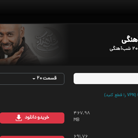
هنگی
قسمت ۲۰
ید)
۴۶۷.۹۸
خرید
و دانلود
MB
۶۹۱.۷۶