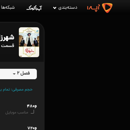
دسته‌بندی
شبکه‌ها
شهرزا
قسمت ۴ شهرزاد ۲
فصل ۲
حجم مصرفی: تمام به
۴۸۰p
مناسب موبایل
۷۲۰p