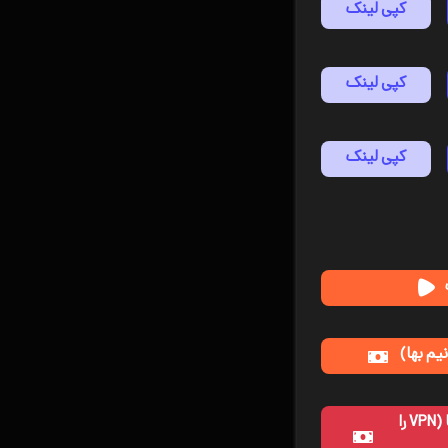
کپی لینک
کپی لینک
کپی لینک
م بها)
خرید و دانلود با حجم نیم بها (VPN را