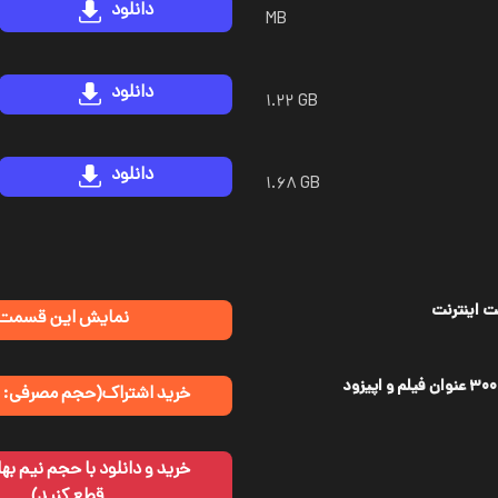
دانلود
MB
دانلود
۱.۲۲ GB
دانلود
۱.۶۸ GB
 اینترنت
نمایش این قسمت
خرید اشتراک
(حجم مصرفی: نی
قطع کنید)