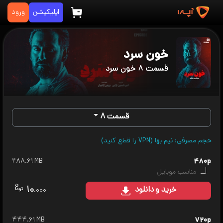
اپلیکیشن
ورود
خون سرد
قسمت ۸ خون سرد
قسمت ۸
حجم مصرفی: نیم بها (VPN را قطع کنید)
۲۸۸.۶۱ MB
۴۸۰p
مناسب موبایل
۱۰
خرید
و دانلود
.۰۰۰
۴۴۴.۶۱ MB
۷۲۰p