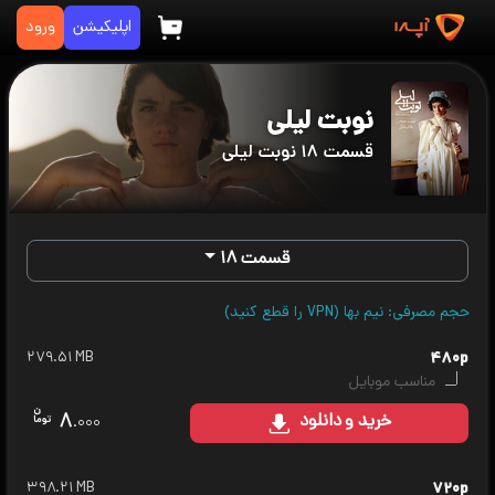
اپلیکیشن
ورود
نوبت لیلی
قسمت ۱۸ نوبت لیلی
قسمت ۱۸
حجم مصرفی: نیم بها (VPN را قطع کنید)
۲۷۹.۵۱ MB
۴۸۰p
مناسب موبایل
۸
خرید
و دانلود
.۰۰۰
۳۹۸.۲۱ MB
۷۲۰p