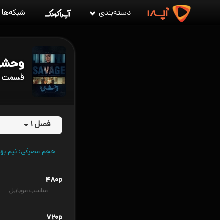
دسته‌بندی
شبکه‌ها
وحشی
قسمت ۴ وحشی
فصل ۱
حجم مصرفی: نیم بها (VPN را قطع کن
۴۸۰p
مناسب موبایل
۷۲۰p