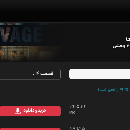
قسمت ۴
ید)
۳۴۵.۴۲
خرید
و دانلود
MB
۴۷۹.۹۵