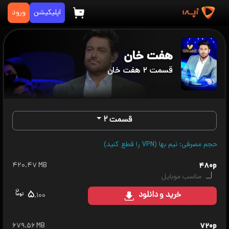
اپلیکیشن
ورود
هفت خان
قسمت ۲ هفت خان
قسمت ۲
حجم مصرفی: نیم بها (VPN را قطع کنید)
۴۲۰.۴۷ MB
۴۸۰p
مناسب موبایل
۵
خرید
و دانلود
.۱۰۰
۶۷۹.۵۶ MB
۷۲۰p