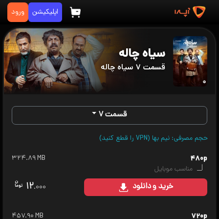
اپلیکیشن
ورود
سیاه چاله
قسمت ۷ سیاه چاله
قسمت ۷
حجم مصرفی: نیم بها (VPN را قطع کنید)
۳۲۴.۸۹ MB
۴۸۰p
مناسب موبایل
۱۲
خرید
و دانلود
.۰۰۰
۴۵۷.۹۰ MB
۷۲۰p