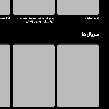
قرمز یواش
دوام در روزهای سخت: هورمون
شاه نقش
کورتیزول، ترس یا زندگی
سریال‌ها