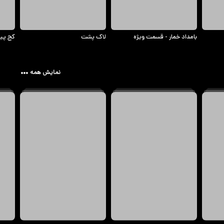
بامداد خمار - قسمت ویژه
لاک پشت
کج پیل
نمایش همه