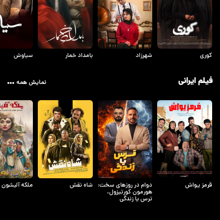
کوری
شهرزاد
بامداد خمار
سیاوش
فیلم ایرانی
نمایش همه
قرمز یواش
دوام در روزهای سخت:
شاه نقش
ملکه آلیشون
هورمون کورتیزول،
ترس یا زندگی