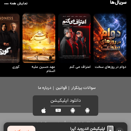
سریال‌ها
نمایش همه
دوام در روزهای سخت
اعتراف می کنم
عهد حسین علیه
کوری
السلام
سوالات پرتکرار
قوانین
درباره ما
دانلود اپلیکیشن
info@upera.tv
۰۲۱۹۱۶۹۰۳۰۹
اپلیکیشن اندروید آپرا